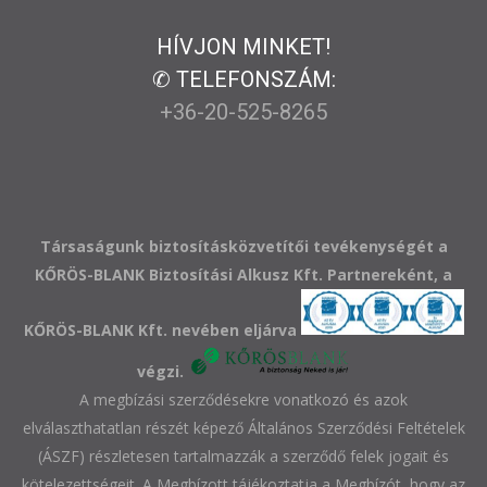
HÍVJON MINKET!
✆ TELEFONSZÁM:
+36-20-525-8265
Társaságunk biztosításközvetítői tevékenységét a
KŐRÖS-BLANK Biztosítási Alkusz Kft. Partnereként, a
KŐRÖS-BLANK Kft. nevében eljárva
végzi.
A megbízási szerződésekre vonatkozó és azok
elválaszthatatlan részét képező Általános Szerződési Feltételek
(ÁSZF) részletesen tartalmazzák a szerződő felek jogait és
kötelezettségeit. A Megbízott tájékoztatja a Megbízót, hogy az