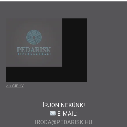
via GIPHY
ÍRJON NEKÜNK!
E-MAIL:
IRODA@PEDARISK.HU