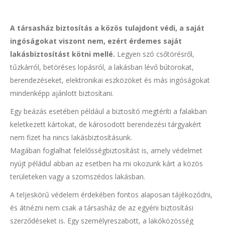
A társasház biztosítás a közös tulajdont védi, a saját
ingóságokat viszont nem, ezért érdemes saját
lakásbiztosítást kötni mellé.
Legyen szó csőtörésről,
tűzkárról, betöréses lopásról, a lakásban lévő bútorokat,
berendezéseket, elektronikai eszközöket és más ingóságokat
mindenképp ajánlott biztosítani.
Egy beázás esetében például a biztosító megtéríti a falakban
keletkezett kártokat, de károsodott berendezési tárgyakért
nem fizet ha nincs lakásbiztosításunk.
Magában foglalhat felelősségbiztosítást is, amely védelmet
nyújt péládul abban az esetben ha mi okozunk kárt a közös
területeken vagy a szomszédos lakásban.
A teljeskörű védelem érdekében fontos alaposan tájékozódni,
és átnézni nem csak a társasház de az egyéni biztosítási
szerződéseket is. Egy személyreszabott, a lakóközösség