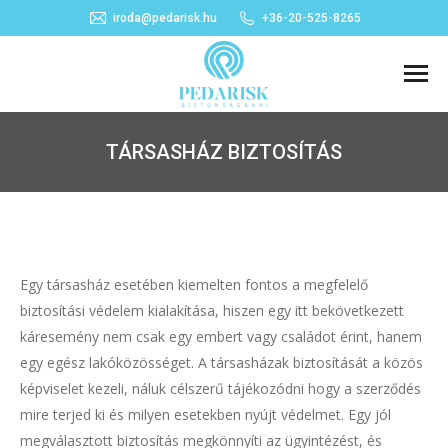
iroda@pedarisk.hu
+36-20-525-8265
TÁRSASHÁZ BIZTOSÍTÁS
You are here:
Egy társasház esetében kiemelten fontos a megfelelő
biztosítási védelem kialakítása, hiszen egy itt bekövetkezett
káresemény nem csak egy embert vagy családot érint, hanem
egy egész lakóközösséget. A társasházak biztosítását a közös
képviselet kezeli, náluk célszerű tájékozódni hogy a szerződés
mire terjed ki és milyen esetekben nyújt védelmet. Egy jól
megválasztott biztosítás megkönnyíti az ügyintézést, és