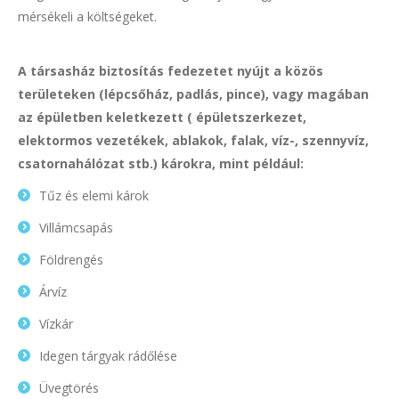
mérsékeli a költségeket.
A társasház biztosítás fedezetet nyújt a közös
területeken (lépcsőház, padlás, pince), vagy magában
az épületben keletkezett ( épületszerkezet,
elektormos vezetékek, ablakok, falak, víz-, szennyvíz,
csatornahálózat stb.) károkra, mint például:
Tűz és elemi károk
Villámcsapás
Földrengés
Árvíz
Vízkár
Idegen tárgyak rádőlése
Üvegtörés