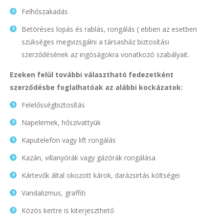
Felhőszakadás
Betöréses lopás és rablás, rongálás ( ebben az esetben
szükséges megvizsgálni a társasház biztosítási
szerződésének az ingóságokra vonatkozó szabályait.
Ezeken felül további választható fedezetként
szerződésbe foglalhatóak az alábbi kockázatok:
Felelősségbiztosítás
Napelemek, hőszívattyúk
Kaputelefon vagy lift rongálás
Kazán, villanyórák vagy gázórák rongálása
Kártevők által okozott károk, darázsirtás költségei
Vandalizmus, graffiti
Közös kertre is kiterjeszthető