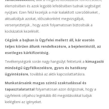
elemzésében és azok legjobb lefedésében tudnak segítséget
nyújtani. Ezen felül kezeljük a már kialakított szerződéseket ,
aktualizáljuk azokat, időszakonként megvizsgáljuk,
versenyeztetjük , hogy azok folyamatosan biztosítsák a
kockázatok kezelését.
Cégünk a bajban is Ügyfelei mellett áll, kár esetén
teljes körűen állunk rendelkezésre, a bejelentéstől, az
esetleges kárkifizetésig.
Tevékenységünk során nagy hangsúlyt fektetünk a
kimagasló
minőségű ügyfélkezelésre, gyors és hatékony
ügyintézésre
, továbbá az aktív kapcsolattartásra.
Munkatársaink magas szintű szaktudással és
tapasztalatattal
folyamatosan azon dolgoznak, hogy a
ügyfeleink céljaihoz leginkább illő megoldásokkal tudjuk
kielégíteni az igényeket.