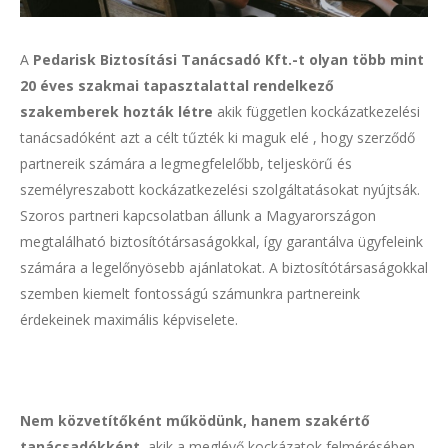
A
Pedarisk Biztosítási Tanácsadó Kft.-t olyan több mint
20 éves szakmai tapasztalattal rendelkező
szakemberek hozták létre
akik független kockázatkezelési
tanácsadóként azt a célt tűzték ki maguk elé , hogy szerződő
partnereik számára a legmegfelelőbb, teljeskörű és
személyreszabott kockázatkezelési szolgáltatásokat nyújtsák.
Szoros partneri kapcsolatban állunk a Magyarországon
megtalálható biztosítótársaságokkal, így garantálva ügyfeleink
számára a legelőnyösebb ajánlatokat. A biztosítótársaságokkal
szemben kiemelt fontosságú számunkra partnereink
érdekeinek maximális képviselete.
Nem közvetítőként működünk, hanem szakértő
tanácsadókként,
akik a meglévő kockázatok felmérésében,