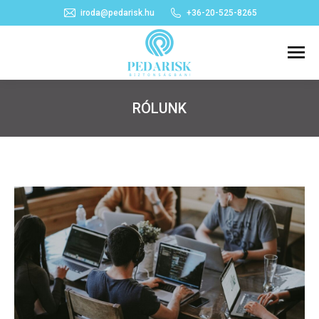
iroda@pedarisk.hu
+36-20-525-8265
RÓLUNK
You are here: