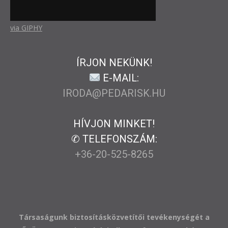
via GIPHY
ÍRJON NEKÜNK!
E-MAIL:
IRODA@PEDARISK.HU
HÍVJON MINKET!
✆ TELEFONSZÁM:
+36-20-525-8265
Társaságunk biztosításközvetítői tevékenységét a