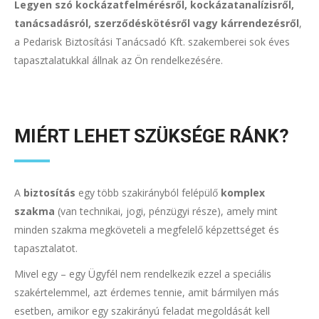
Legyen szó kockázatfelmérésről, kockázatanalízisről,
tanácsadásról, szerződéskötésről vagy kárrendezésről
,
a Pedarisk Biztosítási Tanácsadó Kft. szakemberei sok éves
tapasztalatukkal állnak az Ön rendelkezésére.
MIÉRT LEHET SZÜKSÉGE RÁNK?
A
biztosítás
egy több szakirányból felépülő
komplex
szakma
(van technikai, jogi, pénzügyi része), amely mint
minden szakma megköveteli a megfelelő képzettséget és
tapasztalatot.
Mivel egy – egy Ügyfél nem rendelkezik ezzel a speciális
szakértelemmel, azt érdemes tennie, amit bármilyen más
esetben, amikor egy szakirányú feladat megoldását kell